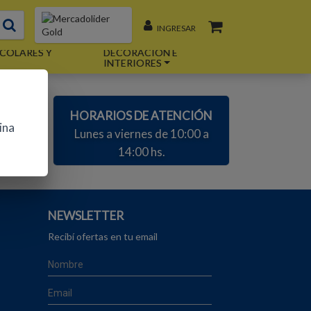
INGRESAR
COLARES Y
DECORACIÓN E
INTERIORES
AS
HORARIOS DE ATENCIÓN
ina
m
Lunes a viernes de 10:00 a
14:00 hs.
NEWSLETTER
Recibí ofertas en tu email