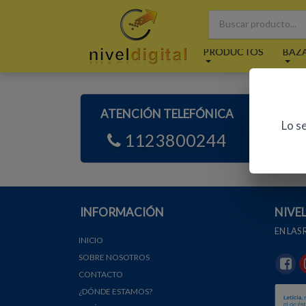
PRODUCTOS
BAZ
ATENCIÓN TELEFÓNICA
A
Lo s
1123800244
INFORMACIÓN
NIVE
EN LAS
INICIO
SOBRE NOSOTROS
CONTACTO
¿DÓNDE ESTAMOS?