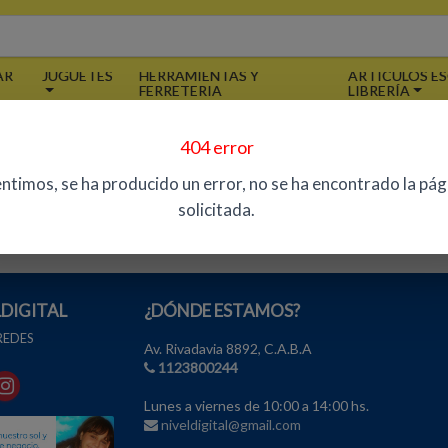
AR
JUGUETES
HERRAMIENTAS Y
ARTÍCULOS ES
FERRETERIA
LIBRERÍA
404 error
TENCIÓN AL PÚBLICO
ATENCIÓN A EMPRES
entimos, se ha producido un error, no se ha encontrado la pág
niveldigital@gmail.com
niveldigital@gmail.co
solicitada.
1123800244
LDIGITAL
¿DÓNDE ESTAMOS?
 REDES
Av. Rivadavia 8892, C.A.B.A
1123800244
Lunes a viernes de 10:00 a 14:00 hs.
niveldigital@gmail.com