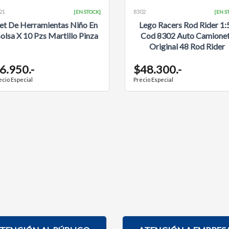
21
8302
[EN STOCK]
[EN S
et De Herramientas Niño En
Lego Racers Rod Rider 1:
olsa X 10 Pzs Martillo Pinza
Cod 8302 Auto Camione
Original 48 Rod Rider
6.950.-
$48.300.-
ecio Especial
Precio Especial