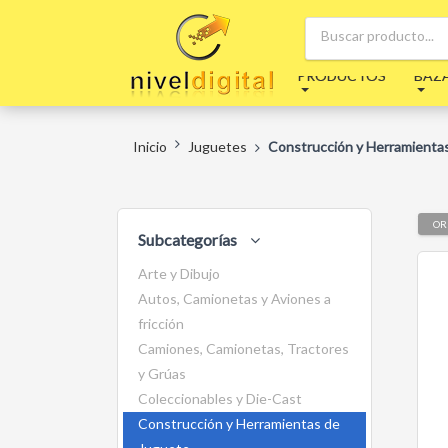
PRODUCTOS
BAZ
Inicio
Juguetes
Construcción y Herramienta
OR
Subcategorías
Arte y Dibujo
Autos, Camionetas y Aviones a
fricción
Camiones, Camionetas, Tractores
y Grúas
Coleccionables y Die-Cast
Construcción y Herramientas de