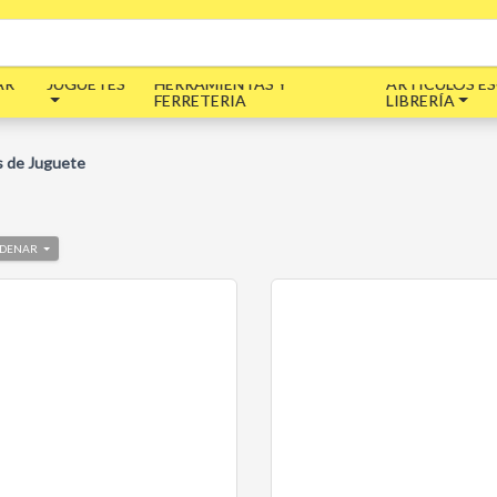
AR
JUGUETES
HERRAMIENTAS Y
ARTÍCULOS ES
FERRETERIA
LIBRERÍA
s de Juguete
DENAR