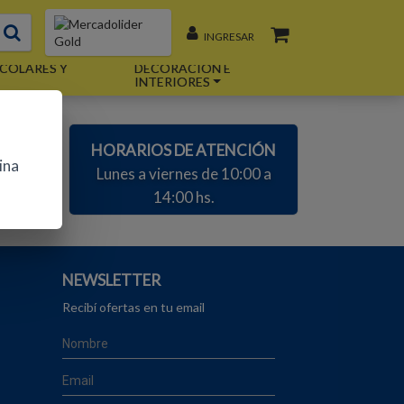
INGRESAR
COLARES Y
DECORACIÓN E
INTERIORES
AS
HORARIOS DE ATENCIÓN
ina
m
Lunes a viernes de 10:00 a
14:00 hs.
NEWSLETTER
Recibí ofertas en tu email