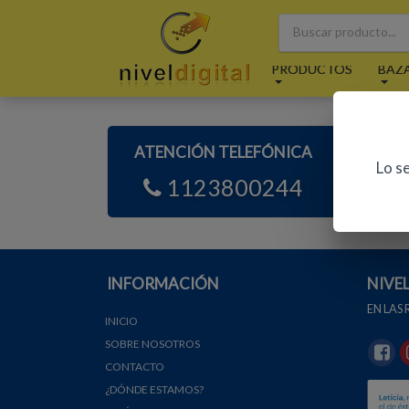
PRODUCTOS
BAZ
ATENCIÓN TELEFÓNICA
A
Lo s
1123800244
INFORMACIÓN
NIVE
EN LAS
INICIO
SOBRE NOSOTROS
CONTACTO
¿DÓNDE ESTAMOS?