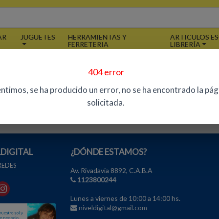
AR
JUGUETES
HERRAMIENTAS Y
ARTÍCULOS ES
FERRETERIA
LIBRERÍA
404 error
TENCIÓN AL PÚBLICO
ATENCIÓN A EMPRES
entimos, se ha producido un error, no se ha encontrado la pág
niveldigital@gmail.com
niveldigital@gmail.co
solicitada.
1123800244
LDIGITAL
¿DÓNDE ESTAMOS?
 REDES
Av. Rivadavia 8892, C.A.B.A
1123800244
Lunes a viernes de 10:00 a 14:00 hs.
niveldigital@gmail.com