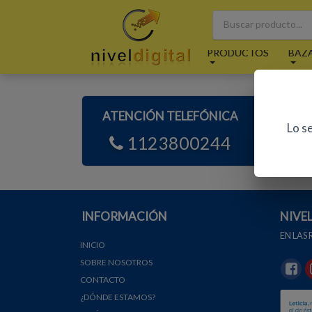
PRODUCTOS
BAZ
ATENCIÓN TELEFÓNICA
A
Lo s
1123800244
INFORMACIÓN
NIVE
EN LAS
INICIO
SOBRE NOSOTROS
CONTACTO
¿DÓNDE ESTAMOS?