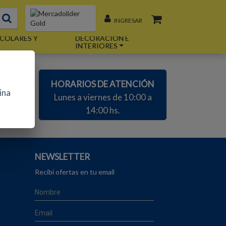
INGRESAR
COLARES Y
DECORACIÓN E
INTERIORES
AS
HORARIOS DE ATENCIÓN
ina
m
Lunes a viernes de 10:00 a
14:00 hs.
NEWSLETTER
Recibí ofertas en tu email