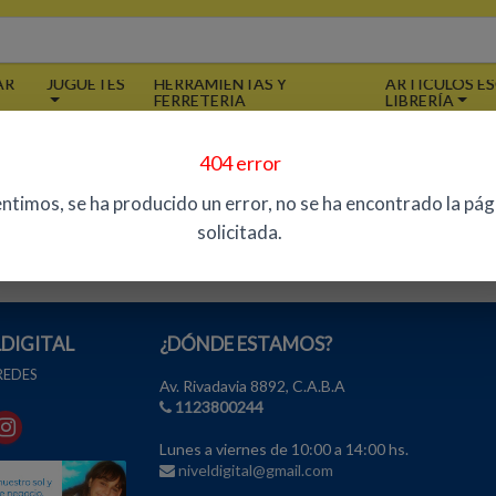
AR
JUGUETES
HERRAMIENTAS Y
ARTÍCULOS ES
FERRETERIA
LIBRERÍA
404 error
TENCIÓN AL PÚBLICO
ATENCIÓN A EMPRES
entimos, se ha producido un error, no se ha encontrado la pág
niveldigital@gmail.com
niveldigital@gmail.co
solicitada.
1123800244
LDIGITAL
¿DÓNDE ESTAMOS?
 REDES
Av. Rivadavia 8892, C.A.B.A
1123800244
Lunes a viernes de 10:00 a 14:00 hs.
niveldigital@gmail.com